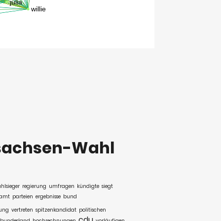
sachsen-Wahl
hlsieger
regierung
umfragen
kündigte
siegt
amt
parteien
ergebnisse
bund
ung
vertreten
spitzenkandidat
politischen
cdu
bundesland
hochrechnungen
vorläufigen