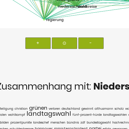
+
⊙
-
Zusammenhang mit:
Nieder
grünen
teiligung
christian
verloren
deutschland
gewinnt
althusmann
scholz
wa
landtagswahl
ralen
wahlkampf
fünf-prozent-hürde
landtagswahlen
bilden
prozentpunkte
landeschef
menschen
bündnis
zdf
bundestagswahl
hochrechn
partei
hannover
ministerpräsident
ischen
schuldenbremse
erfolg
gewonnen