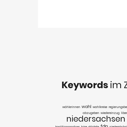
Keywords
im 
wahl
wählerinnen
wahlkreise
regierungsbe
abzugeben
wiedereinzug
libe
niedersachsen
fdp
koalitionspartner
krise
stärkste
niedersächs