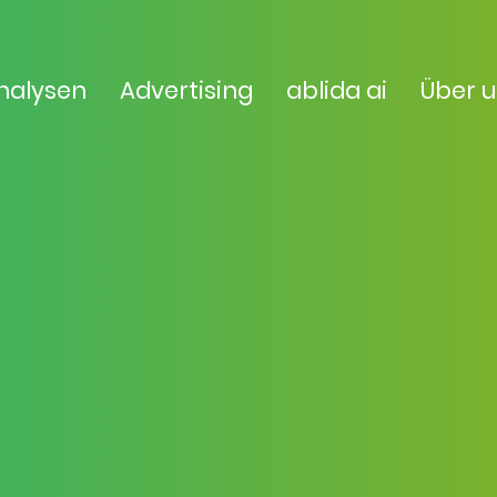
nalysen
Advertising
ablida ai
Über 