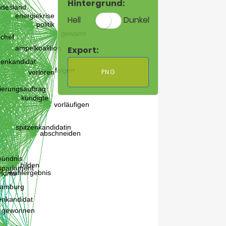
Hintergrund:
Hell
Dunkel
Export:
PNG