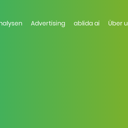
nalysen
Advertising
ablida ai
Über 