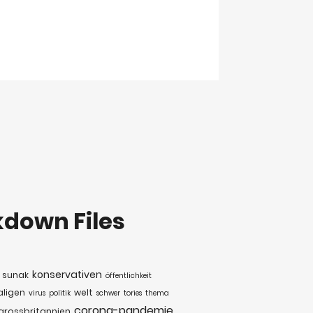
down Files
konservativen
sunak
öffentlichkeit
ligen
welt
virus
politik
schwer
tories
thema
corona-pandemie
grossbritannien