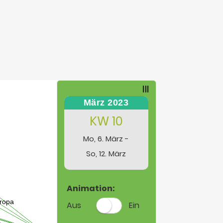
März 2023
KW 10
Mo, 6. März -
So, 12. März
Animation:
Aus
Ein