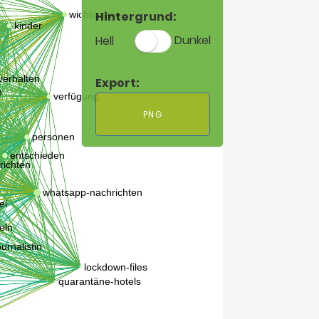
Hintergrund:
Hell
Dunkel
Export:
PNG