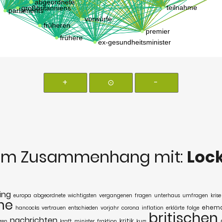
+
⊙
-
im Zusammenhang mit:
Lock
ing
europa
abgeordnete
wichtigsten
vergangenen
fragen
unterhaus
umfragen
krise
che
ehema
hancocks
vertrauen
entschieden
vorjahr
corona
inflation
erklärte
folge
britischen
nachrichten
kritik
ren
kraft
minister
fraktion
kurs