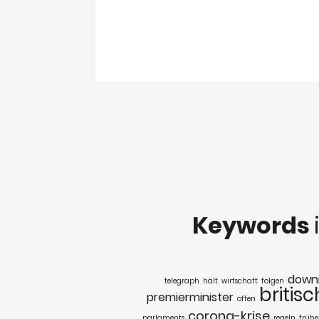
Keywords
down
telegraph
hält
wirtschaft
folgen
britis
premierminister
offen
corona-krise
parlaments
regeln
frühe