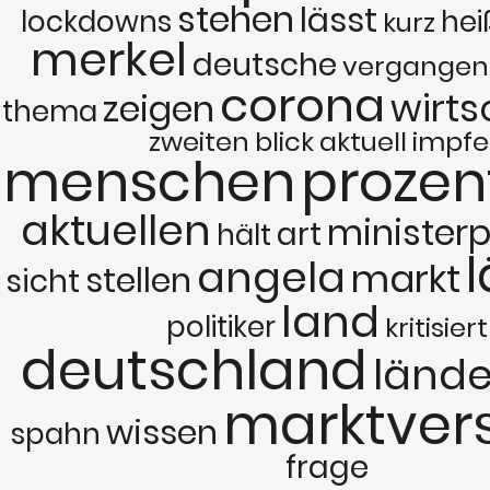
stehen
lässt
lockdowns
hei
kurz
merkel
deutsche
vergangen
corona
wirts
zeigen
thema
zweiten
blick
aktuell
impf
menschen
prozen
aktuellen
ministerp
art
hält
angela
markt
stellen
sicht
land
politiker
kritisiert
deutschland
lände
marktver
wissen
spahn
frage