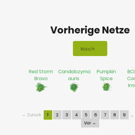
Vorherige Netze
Red Storm
Candidozyma
Pumpkin
BCI
Bravo
auris
Spice
Co
In
← Zurück
1
2
3
4
5
6
7
8
9
Vor →