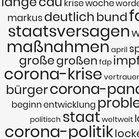
lange
cdu
krise
woche
word
f
deutlich
bund
markus
staatsversagen
w
maßnahmen
s
april
große
impf
großen
fdp
corona-krise
vertraue
corona-pan
bürger
probl
beginn
entwicklung
staat
politisch
weltweit
corona-politik
lock