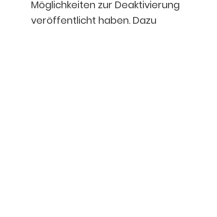
Möglichkeiten zur Deaktivierung
veröffentlicht haben. Dazu
zählen:
AdSpirit
Twiago
Active Agent
Xandr
Für Rückfragen zu den
Nutzungsbedingungen stehen
wir dir gerne zur Verfügung.
Dein direkter