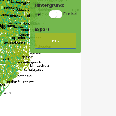
Hintergrund:
Hell
Dunkel
Export:
PNG