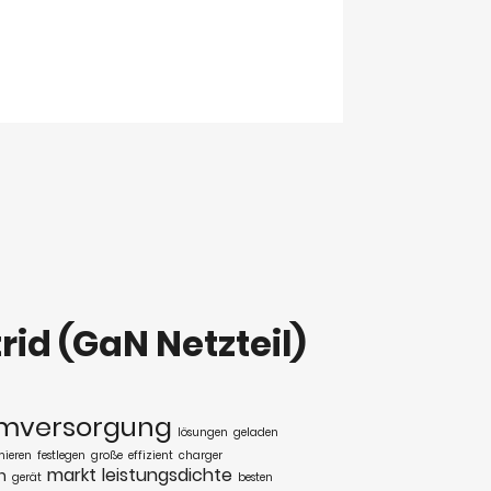
rid (GaN Netzteil)
omversorgung
lösungen
geladen
mieren
festlegen
große
effizient
charger
markt
leistungsdichte
n
gerät
besten