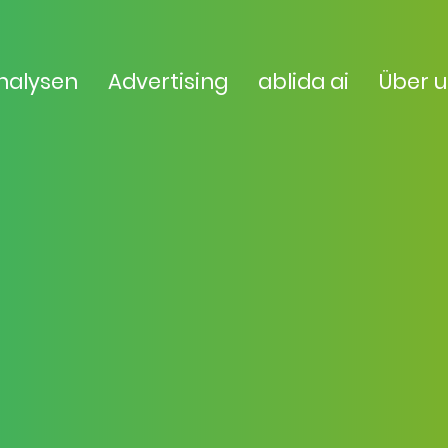
nalysen
Advertising
ablida ai
Über 