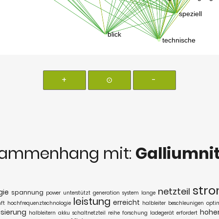
+
⊙
-
sammenhang mit:
Galliumnit
str
netzteil
gie
spannung
power
unterstützt
generation
system
lange
leistung
erreicht
ft
hochfrequenztechnologie
halbleiter
beschleunigen
opti
isierung
hohe
halbleitern
akku
schaltnetzteil
reihe
forschung
ladegerät
erfordert