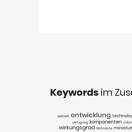
Keywords
im Zu
entwicklung
technolo
weltweit
komponenten
verfügung
zukun
wirkungsgrad
miniatur
technische