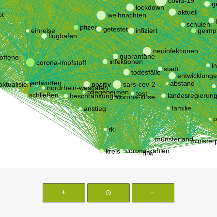
+
⊙
-