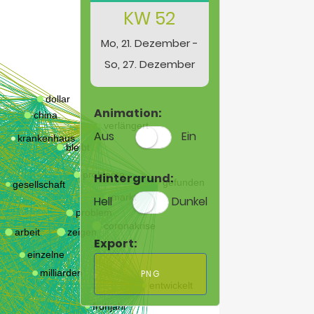
KW 52
Mo, 21. Dezember -
So, 27. Dezember
Animation:
Aus
Ein
Hintergrund:
Hell
Dunkel
Export:
PNG