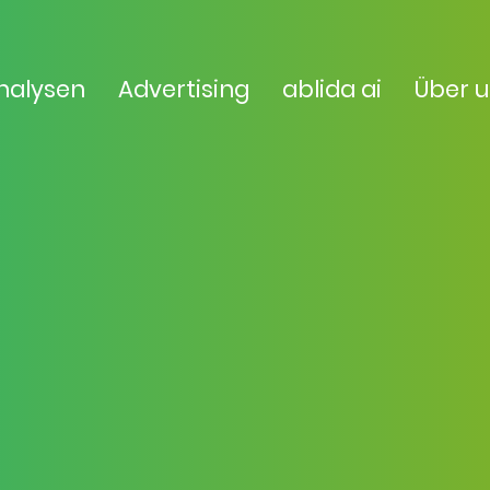
nalysen
Advertising
ablida ai
Über 