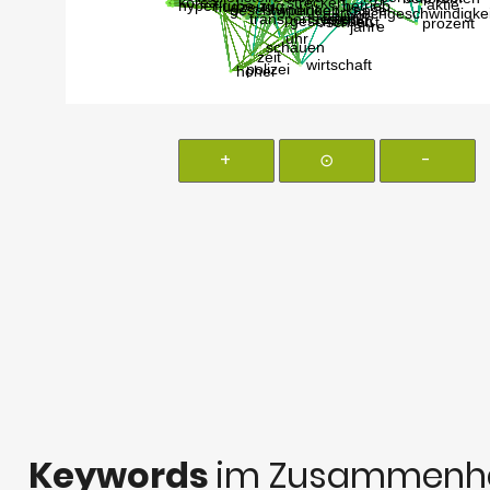
+
⊙
-
Keywords
im Zusammenha