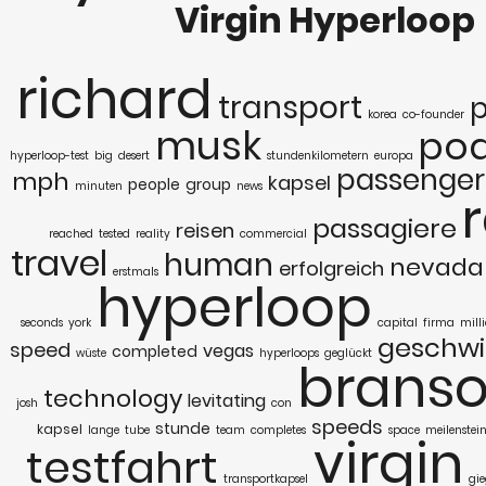
Virgin Hyperloop
richard
transport
p
korea
co-founder
musk
po
hyperloop-test
big
desert
stundenkilometern
europa
passenger
mph
kapsel
people
group
minuten
news
passagiere
reisen
reached
tested
reality
commercial
travel
human
nevada
erfolgreich
erstmals
hyperloop
seconds
york
capital
firma
mill
geschwi
speed
vegas
completed
wüste
hyperloops
geglückt
brans
technology
levitating
josh
con
speeds
stunde
kapsel
lange
tube
team
completes
space
meilenstei
virgin
testfahrt
transportkapsel
gie