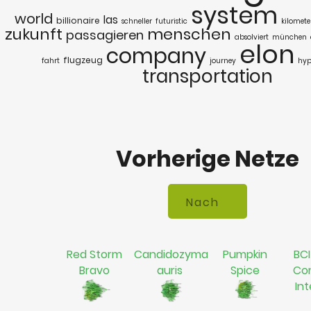
system
world
las
billionaire
schneller
futuristic
kilomete
zukunft
menschen
passagieren
absolviert
münchen
elon
company
flugzeug
fahrt
journey
hyp
transportation
Vorherige Netze
Red Storm
Candidozyma
Pumpkin
BCI
Bravo
auris
Spice
Co
In