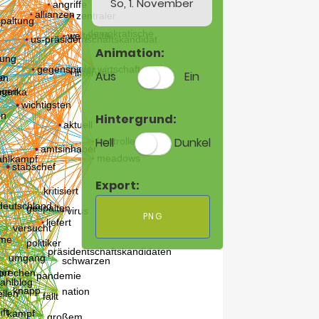
So, 1. November
Animation:
Aus
Ein
Hintergrund:
Hell
Dunkel
Export:
PNG