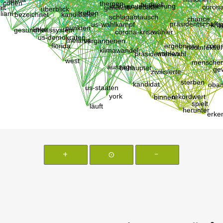
+
⊙
-