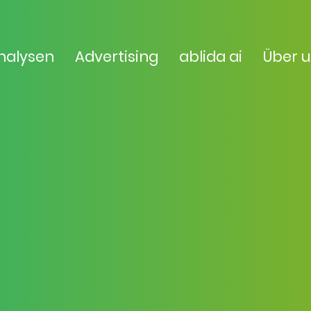
nalysen
Advertising
ablida ai
Über 