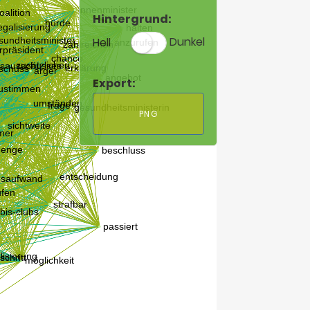
Hintergrund:
Hell
Dunkel
Export:
PNG