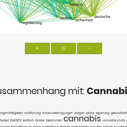
+
⊙
-
usammenhang mit:
Cannabi
ngsmittelgesetz
aufklärung
anbauvereinigungen
drogen
pläne
regierung
gesundheit
cannabis
besitz
heitert
endlich
länder
bekommen
cannabis-clubs
kammer
freizeitkonsum
frage
widerstand
leichter
entschieden
anrufen
polizei
bundesre