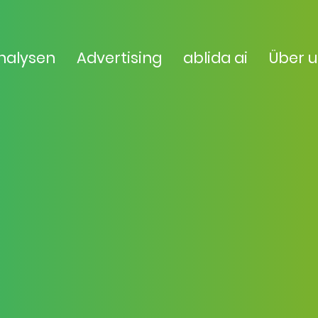
nalysen
Advertising
ablida ai
Über 