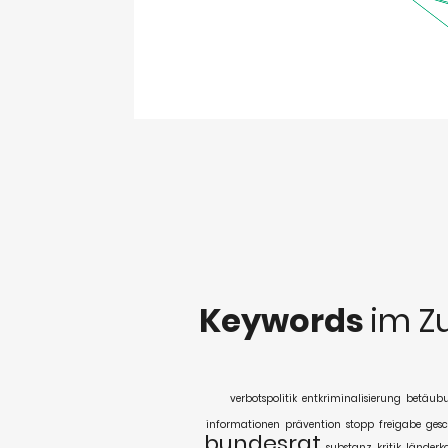
Keywords
im Z
verbotspolitik
entkriminalisierung
betäubu
informationen
prävention
stopp
freigabe
gesc
bundesrat
substanz
kritik
länder