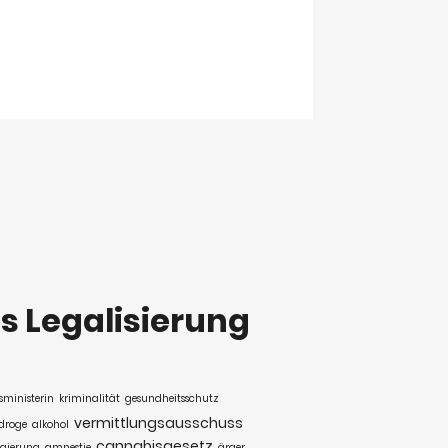
s Legalisierung
sministerin
kriminalität
gesundheitsschutz
vermittlungsausschuss
droge
alkohol
cannabisgesetz
gierung
amnestie
ärger