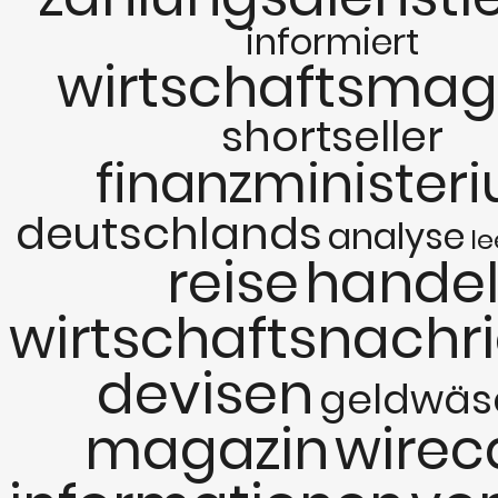
informiert
wirtschaftsmag
shortseller
finanzminister
deutschlands
analyse
le
reise
hande
wirtschaftsnachr
devisen
geldwäs
magazin
wirec