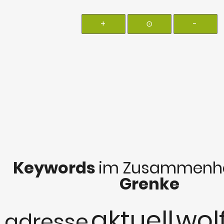
+
⊙
-
Keywords
im Zusammenha
Grenke
aktuell
wol
adresse