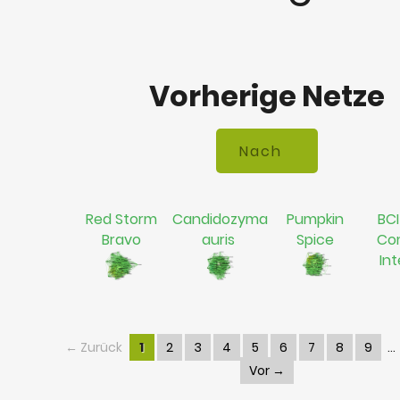
Vorherige Netze
Red Storm
Candidozyma
Pumpkin
BCI
Bravo
auris
Spice
Co
In
← Zurück
1
2
3
4
5
6
7
8
9
Vor →