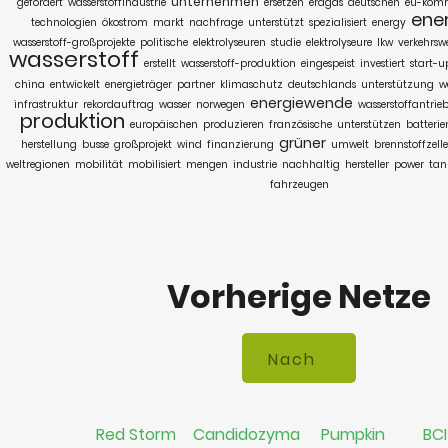
unternehmen
gefördert
wasserstoffindustrie
ersetzen
erdgas
deutschen
eu-komm
ene
technologien
ökostrom
markt
nachfrage
unterstützt
spezialisiert
energy
wasserstoff-großprojekte
politische
elektrolyseuren
studie
elektrolyseure
lkw
verkehrsw
wasserstoff
erstellt
wasserstoff-produktion
eingespeist
investiert
start-u
china
entwickelt
energieträger
partner
klimaschutz
deutschlands
unterstützung
w
energiewende
infrastruktur
rekordauftrag
wasser
norwegen
wasserstoffantrie
produktion
europäischen
produzieren
französische
unterstützen
batterie
grüner
herstellung
busse
großprojekt
wind
finanzierung
umwelt
brennstoffzelle
weltregionen
mobilität
mobilisiert
mengen
industrie
nachhaltig
hersteller
power
tan
fahrzeugen
Vorherige Netze
Red Storm
Candidozyma
Pumpkin
BCI