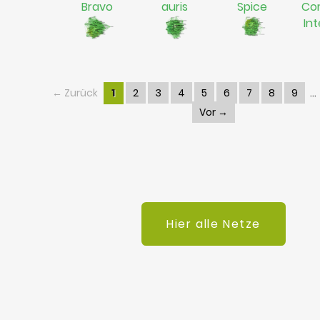
Bravo
auris
Spice
Co
In
← Zurück
1
2
3
4
5
6
7
8
9
Vor →
Hier alle Netze