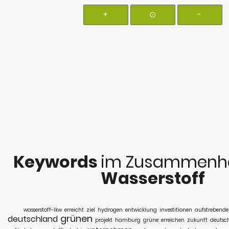
+
⊙
-
Keywords
im Zusammenha
Wasserstoff
wasserstoff-lkw
erreicht
ziel
hydrogen
entwicklung
investitionen
aufstrebend
grünen
deutschland
projekt
hamburg
grüne
erreichen
zukunft
deutsc