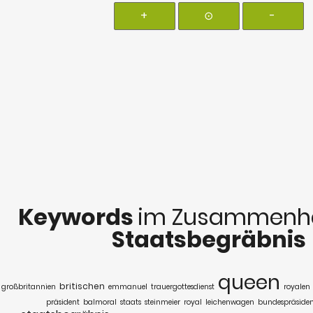
+
⊙
-
Keywords
im Zusammenha
Staatsbegräbnis
queen
britischen
großbritannien
emmanuel
trauergottesdienst
royalen
präsident
balmoral
staats
steinmeier
royal
leichenwagen
bundespräsiden