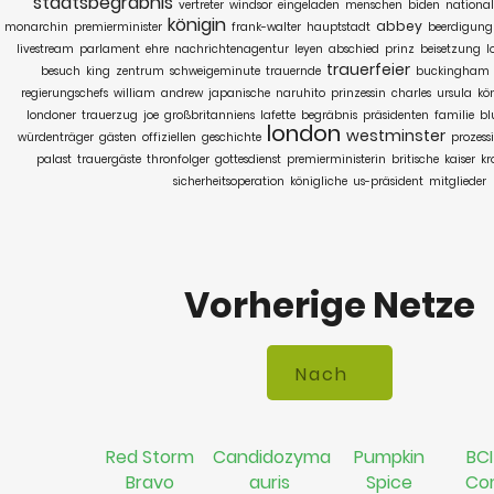
staatsbegräbnis
vertreter
windsor
eingeladen
menschen
biden
nationa
königin
abbey
monarchin
premierminister
frank-walter
hauptstadt
beerdigung
livestream
parlament
ehre
nachrichtenagentur
leyen
abschied
prinz
beisetzung
l
trauerfeier
besuch
king
zentrum
schweigeminute
trauernde
buckingham
regierungschefs
william
andrew
japanische
naruhito
prinzessin
charles
ursula
kö
londoner
trauerzug
joe
großbritanniens
lafette
begräbnis
präsidenten
familie
bl
london
westminster
würdenträger
gästen
offiziellen
geschichte
prozess
palast
trauergäste
thronfolger
gottesdienst
premierministerin
britische
kaiser
kr
sicherheitsoperation
königliche
us-präsident
mitglieder
Vorherige Netze
Red Storm
Candidozyma
Pumpkin
BCI
Bravo
auris
Spice
Co