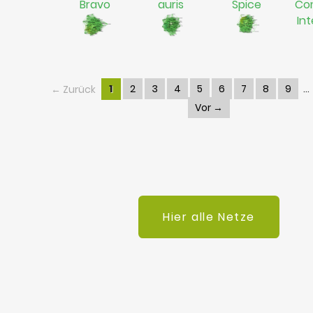
Bravo
auris
Spice
Co
In
← Zurück
1
2
3
4
5
6
7
8
9
Vor →
Hier alle Netze