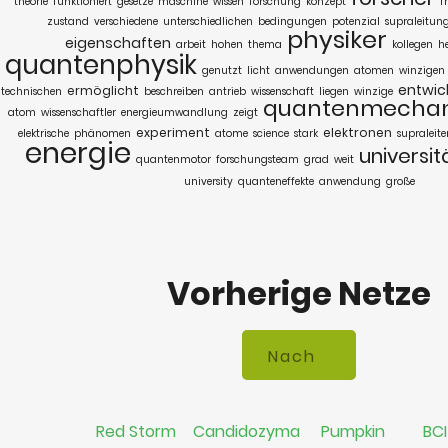
theorie
funktioniert
gesetze
maschine
wissen
forschung
konzept
f
zustand
verschiedene
unterschiedlichen
bedingungen
potenzial
supraleitun
physiker
eigenschaften
arbeit
hohen
thema
kollegen
h
quantenphysik
genutzt
licht
anwendungen
atomen
winzigen
entwic
ermöglicht
technischen
beschreiben
antrieb
wissenschaft
liegen
winzige
quantenmechan
atom
wissenschaftler
energieumwandlung
zeigt
experiment
elektronen
elektrische
phänomen
atome
science
stark
supraleite
energie
universit
quantenmotor
forschungsteam
grad
weit
university
quanteneffekte
anwendung
große
Vorherige Netze
Red Storm
Candidozyma
Pumpkin
BCI