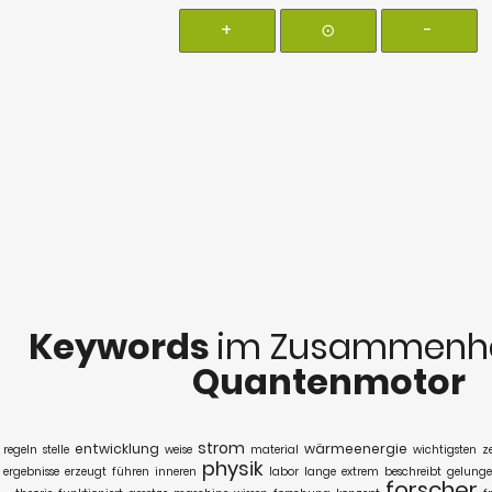
+
⊙
-
Keywords
im Zusammenha
Quantenmotor
strom
entwicklung
wärmeenergie
regeln
stelle
weise
material
wichtigsten
z
physik
ergebnisse
erzeugt
führen
inneren
labor
lange
extrem
beschreibt
gelung
forscher