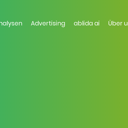
nalysen
Advertising
ablida ai
Über 