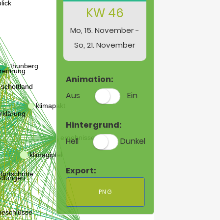
KW 46
Mo, 15. November -
So, 21. November
Animation:
Aus
Ein
Hintergrund:
Hell
Dunkel
Export:
PNG