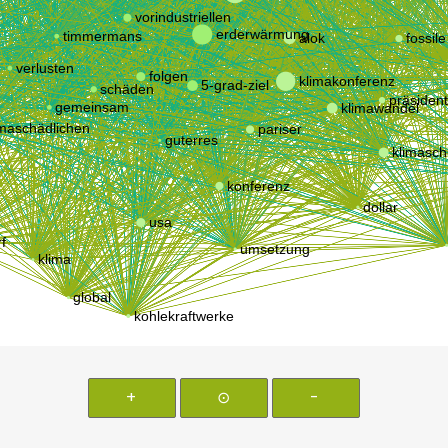
+
⊙
-