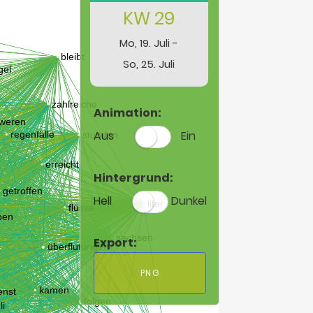
KW 29
Mo, 19. Juli -
So, 25. Juli
Animation:
Aus
Ein
Hintergrund:
Hell
Dunkel
Export:
PNG