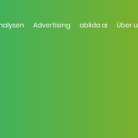
nalysen
Advertising
ablida ai
Über 