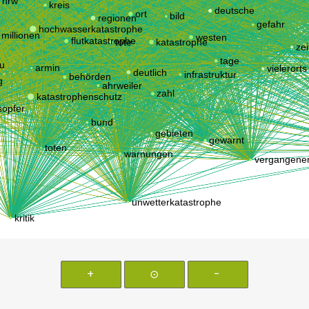
+
⊙
-