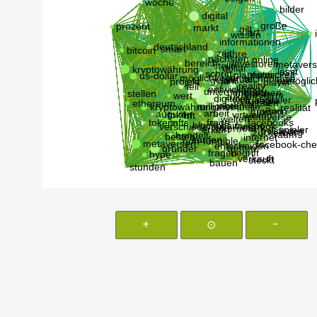
+
⊙
-