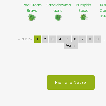
Red Storm
Candidozyma
Pumpkin
BCI
Bravo
auris
Spice
Co
In
← Zurück
1
2
3
4
5
6
7
8
9
Vor →
Hier alle Netze