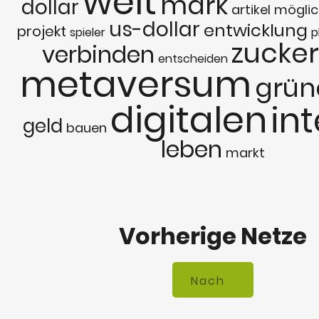
welt
mark
dollar
artikel
möglic
us-dollar
entwicklung
projekt
spieler
p
zucke
verbinden
entscheiden
metaversum
grün
digitalen
in
geld
bauen
leben
markt
Vorherige Netze