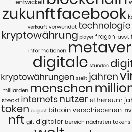
entwickelt
zukunft
facebook
k
technologie
verwendet
verkauft
kryptowährung
fragen
lässt
player
metaver
informationen
digitale
digi
stunden
vi
jahren
kryptowährungen
stellt
millio
menschen
milliarden
nutzer
internets
ethereum
ja
steckt
token
bitcoin
verschiedenen
in
august
nft
digitaler
gilt
bereich
nächsten
tokens