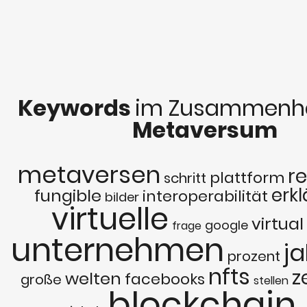
Keywords
im Zusammenha
Metaversum
metaversen
re
plattform
schritt
erkl
fungible
interoperabilität
bilder
virtuelle
virtual
google
frage
unternehmen
ja
prozent
nfts
z
welten
facebooks
große
stellen
blockchain