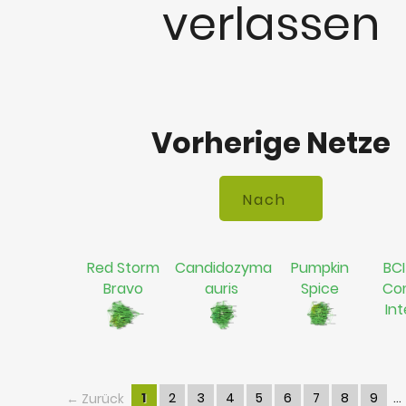
verlassen
Vorherige Netze
Red Storm
Candidozyma
Pumpkin
BCI
Bravo
auris
Spice
Co
In
← Zurück
1
2
3
4
5
6
7
8
9