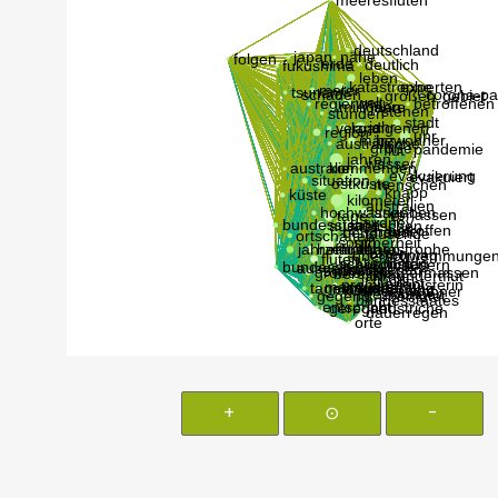
+
⊙
-