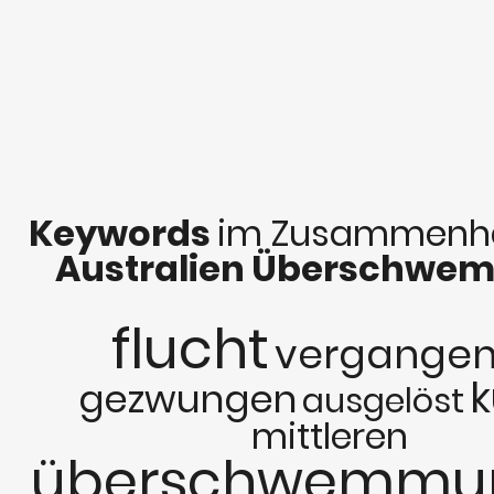
Keywords
im Zusammenha
Australien Überschw
flucht
vergange
k
gezwungen
ausgelöst
mittleren
überschwemmu