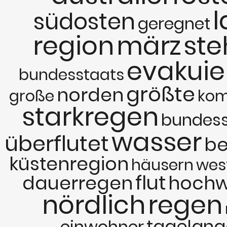
l
südosten
geregnet
region
märz
ste
evakuie
bundesstaats
größte
norden
große
ko
starkregen
bundess
wasser
überflutet
b
küstenregion
häusern
wes
flut
dauerregen
hochw
nördlich
regen
tagelang
einwohner