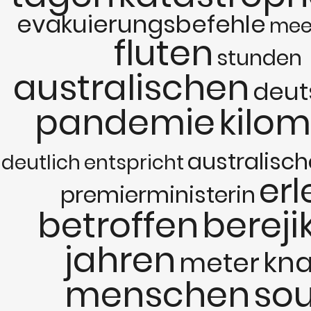
evakuierungsbefehle
mee
fluten
stunden
australischen
deut
pandemie
kilom
australisch
deutlich
entspricht
erl
premierministerin
betroffen
bereji
jahren
kn
meter
menschen
so