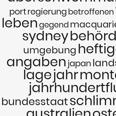
port
regierung
betroffenen
leben
macquari
gegend
sydney
behör
hefti
umgebung
angaben
land
japan
lage
jahr
mont
jahrhundertfl
schlim
bundesstaat
australien
ost