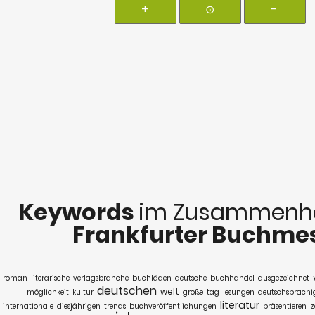
+
⊙
-
Keywords
im Zusammenha
Frankfurter Buchme
roman
literarische
verlagsbranche
buchläden
deutsche
buchhandel
ausgezeichnet
deutschen
welt
möglichkeit
kultur
große
tag
lesungen
deutschsprachi
literatur
internationale
diesjährigen
trends
buchveröffentlichungen
präsentieren
z