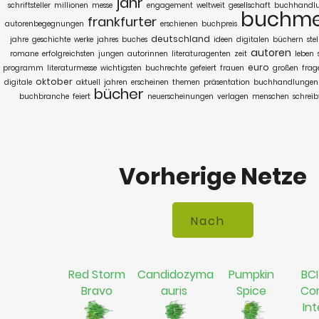
jahr
schriftsteller
millionen
messe
engagement
weltweit
gesellschaft
buchhandl
buchme
frankfurter
autorenbegegnungen
erschienen
buchpreis
deutschland
jahre
geschichte
werke
jahres
buches
ideen
digitalen
büchern
ste
autoren
romane
erfolgreichsten
jungen
autorinnen
literaturagenten
zeit
leben
euro
programm
literaturmesse
wichtigsten
buchrechte
gefeiert
frauen
großen
frag
oktober
digitale
aktuell
jahren
erscheinen
themen
präsentation
buchhandlungen
bücher
buchbranche
feiert
neuerscheinungen
verlagen
menschen
schreib
Vorherige Netze
Red Storm
Candidozyma
Pumpkin
BCI
Bravo
auris
Spice
Co
In