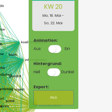
KW 20
Mo, 16. Mai -
So, 22. Mai
Animation:
Aus
Ein
Hintergrund:
Hell
Dunkel
Export:
PNG