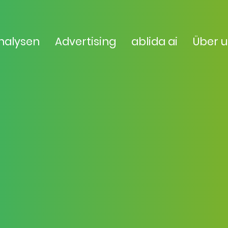
nalysen
Advertising
ablida ai
Über 