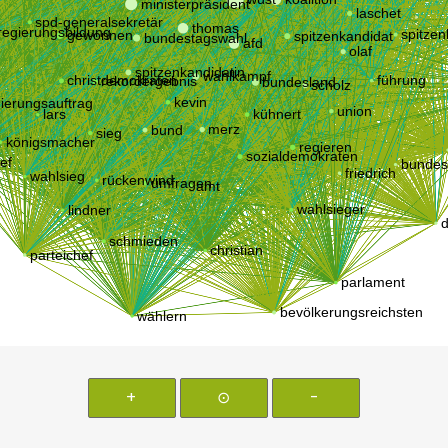
+
⊙
-