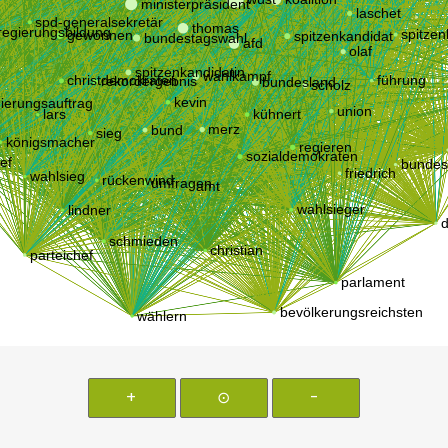
+
⊙
-