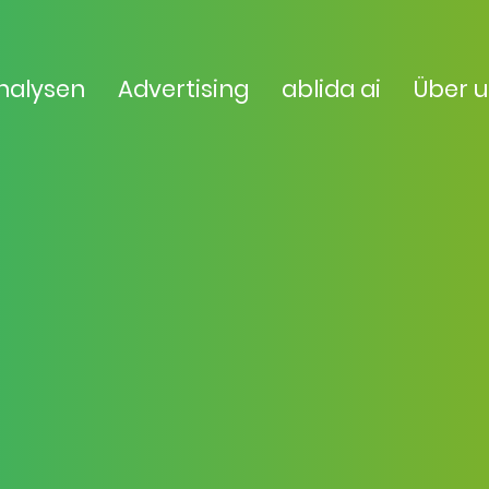
nalysen
Advertising
ablida ai
Über 