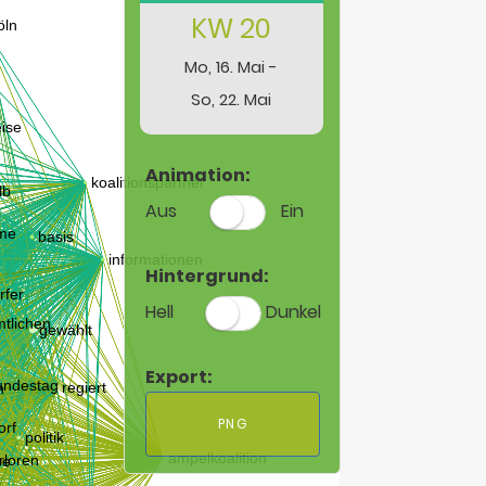
KW 20
Mo, 16. Mai -
So, 22. Mai
Animation:
Aus
Ein
Hintergrund:
Hell
Dunkel
Export:
PNG