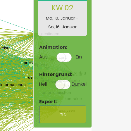
KW 02
Mo, 10. Januar -
So, 16. Januar
Animation:
Aus
Ein
Hintergrund:
Hell
Dunkel
Export:
PNG