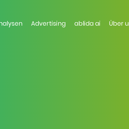
nalysen
Advertising
ablida ai
Über 