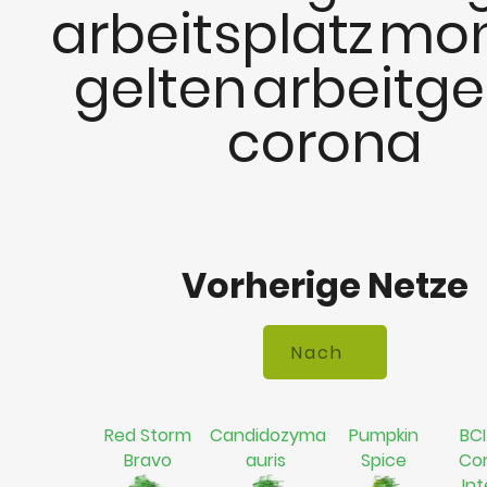
arbeitsplatz
mo
gelten
arbeitg
corona
Vorherige Netze
Red Storm
Candidozyma
Pumpkin
BCI
Bravo
auris
Spice
Co
In