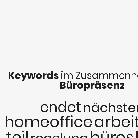
Keywords
im Zusammenha
Büropräsenz
endet
nächste
homeoffice
arbei
teil
büros