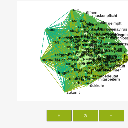
+
⊙
-