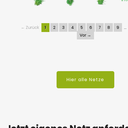
← Zurück
1
2
3
4
5
6
7
8
9
Vor →
Hier alle Netze