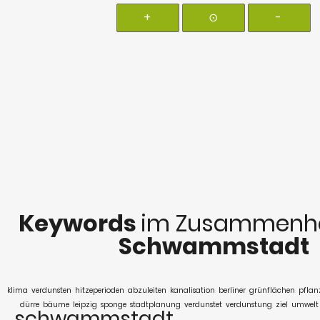
+
⊙
-
Keywords
im Zusammenha
Schwammstadt
klima
verdunsten
hitzeperioden
abzuleiten
kanalisation
berliner
grünflächen
pflan
dürre
bäume
leipzig
sponge
stadtplanung
verdunstet
verdunstung
ziel
umwelt
schwammstadt