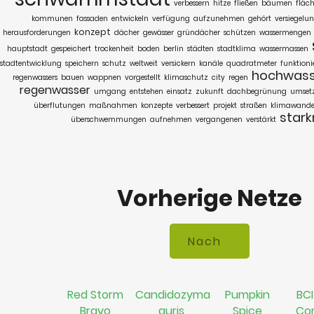
verbessern
hitze
fließen
bäumen
fläc
kommunen
fassaden
entwickeln
verfügung
aufzunehmen
gehört
versiegelu
konzept
herausforderungen
dächer
gewässer
gründächer
schützen
wassermengen
hauptstadt
gespeichert
trockenheit
boden
berlin
städten
stadtklima
wassermassen
stadtentwicklung
speichern
schutz
weltweit
versickern
kanäle
quadratmeter
funktioni
hochwass
regenwassers
bauen
wappnen
vorgestellt
klimaschutz
city
regen
regenwasser
umgang
entstehen
einsatz
zukunft
dachbegrünung
umset
überflutungen
maßnahmen
konzepte
verbessert
projekt
straßen
klimawande
stark
überschwemmungen
aufnehmen
vergangenen
verstärkt
Vorherige Netze
Red Storm
Candidozyma
Pumpkin
BCI
Bravo
auris
Spice
Co