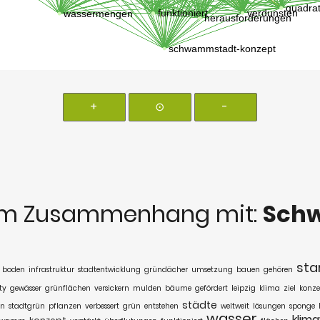
+
⊙
-
im Zusammenhang mit:
Sch
sta
boden
infrastruktur
stadtentwicklung
gründächer
umsetzung
bauen
gehören
ty
gewässer
grünflächen
versickern
mulden
bäume
gefördert
leipzig
klima
ziel
konze
städte
en
stadtgrün
pflanzen
verbessert
grün
entstehen
weltweit
lösungen
sponge
wasser
klim