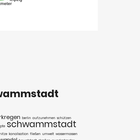
wammstadt
rkregen
berlin
aufzunehmen
schützen
schwammstadt
pte
hitze
kanalisation
fließen
umwelt
wassermassen
awandel