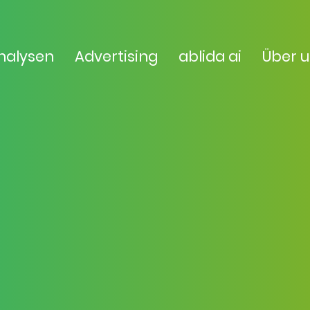
nalysen
Advertising
ablida ai
Über 