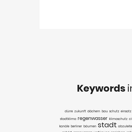
Keywords
dürre
zukunft
dächern
bau
schutz
einsatz
regenwasser
stadtklima
klimaschutz
ci
stadt
kanäle
berliner
bäumen
abzuleit