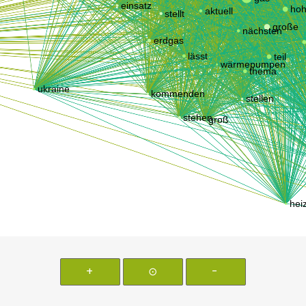
+
⊙
-