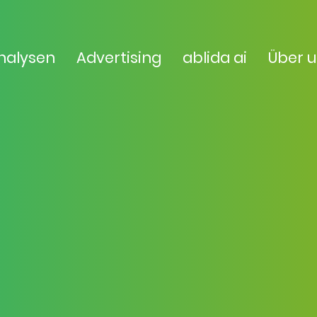
nalysen
Advertising
ablida ai
Über 