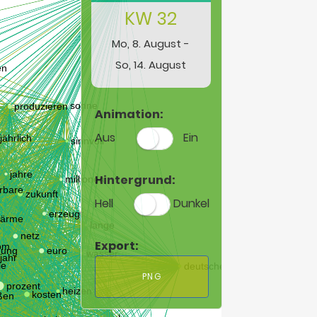
KW 32
Mo, 8. August -
So, 14. August
Animation:
Aus
Ein
Hintergrund:
Hell
Dunkel
Export:
PNG