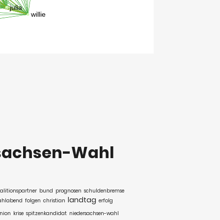
sachsen-Wahl
alitionspartner
bund
prognosen
schuldenbremse
landtag
ahlabend
folgen
christian
erfolg
nion
krise
spitzenkandidat
niedersachsen-wahl