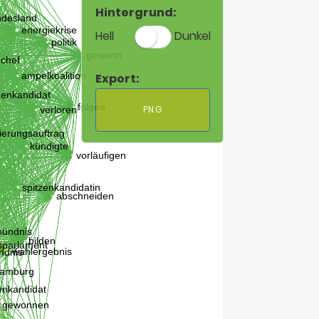
Hintergrund:
Hell
Dunkel
Export:
PNG