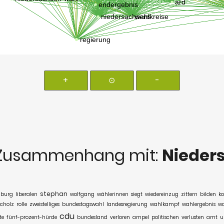
+
⊙
-
Zusammenhang mit:
Nieder
stephan
burg
liberalen
wolfgang
wählerinnen
siegt
wiedereinzug
zittern
bilden
ko
scholz
rolle
zweistelliges
bundestagswahl
landesregierung
wahlkampf
wahlergebnis
w
cdu
te
fünf-prozent-hürde
bundesland
verloren
ampel
politischen
verlusten
amt
u