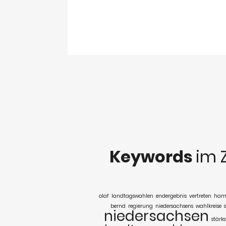
Keywords
im 
olaf
landtagswahlen
endergebnis
vertreten
ham
bernd
regierung
niedersachsens
wahlkreise
niedersachsen
stärks