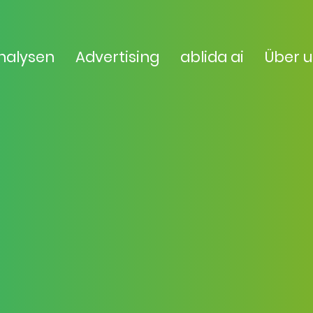
nalysen
Advertising
ablida ai
Über 