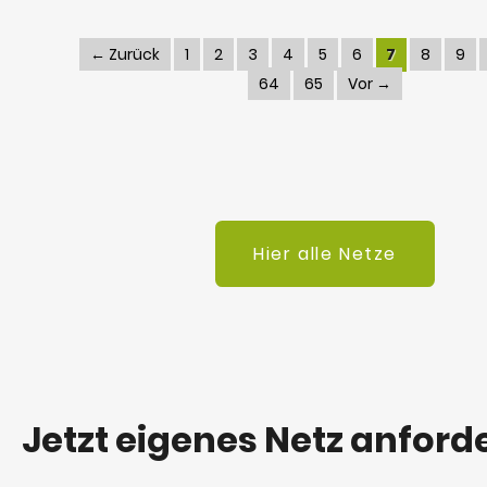
← Zurück
1
2
3
4
5
6
7
8
9
64
65
Vor →
Hier alle Netze
Jetzt eigenes Netz anford