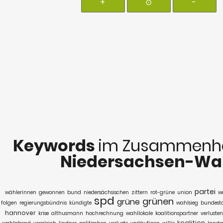
+
⊙
-
Keywords
im Zusammenha
Niedersachsen-Wa
partei
wählerinnen
gewonnen
bund
niedersächsischen
zittern
rot-grüne
union
wa
spd
grünen
grüne
folgen
regierungsbündnis
kündigte
wahlsieg
bundest
hannover
krise
althusmann
hochrechnung
wahllokale
koalitionspartner
verlusten
koalition