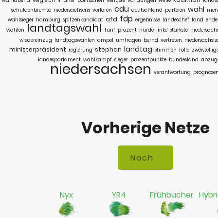
wahlabend
vergleich
lindner
politischen
verluste
vorläufigen
willie
lande
cdu
wahl
schuldenbremse
niedersachsens
verloren
deutschland
parteien
men
fdp
afd
wahlsieger
hamburg
spitzenkandidat
ergebnisse
landeschef
land
ende
landtagswahl
wählen
fünf-prozent-hürde
linke
stärkste
niedersach
wiedereinzug
landtagswahlen
ampel
umfragen
bernd
vertreten
niedersächsis
landtag
ministerpräsident
stephan
regierung
stimmen
rolle
zweistellig
landesparlament
wahlkampf
sieger
prozentpunkte
bundesland
abzug
niedersachsen
verantwortung
prognose
Vorherige Netze
Nyx
YR4
Frühbucher
Hybr