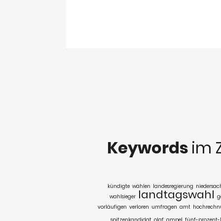
Keywords
im 
kündigte
wählen
landesregierung
niedersac
landtagswahl
wahlsieger
g
vorläufigen
verloren
umfragen
amt
hochrechn
spitzenkandidat
olaf
ampel
fünf-prozent-