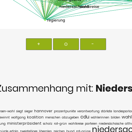
+
⊙
-
Zusammenhang mit:
Nieder
hannover
hsen-wahl
siegt
sieger
prozentpunkte
verantwortung
stärkste
landesparl
cdu
wahl
koalition
ewinnt
wolfgang
menschen
abzugeben
wählerinnen
bilden
ministerpräsident
ung
scholz
rot-grün
wahlkreise
parteien
niedersächsische
alt
niedersa
hürde
erfolg
zweistelliges
liberalen
zeichen
bund
rot-grüne