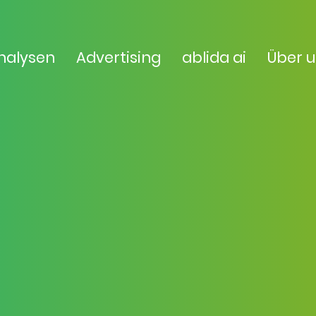
nalysen
Advertising
ablida ai
Über 