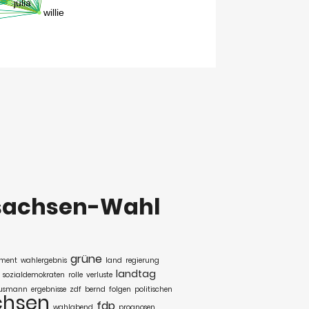
sachsen-Wahl
grüne
ament
wahlergebnis
land
regierung
landtag
sozialdemokraten
rolle
verluste
husmann
ergebnisse
zdf
bernd
folgen
politischen
chsen
fdp
wahlabend
prognosen