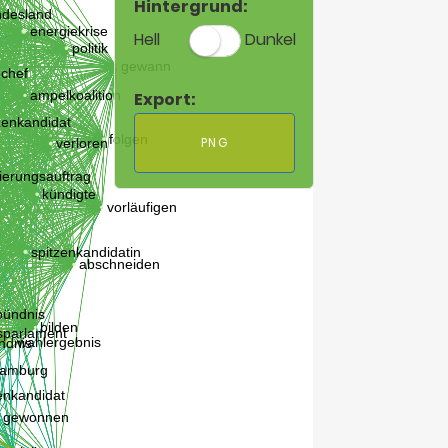
Hintergrund:
Hell
Dunkel
Export:
PNG