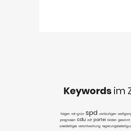
Keywords
im 
spd
folgen
rot-grün
vorläufigen
wolfgan
cdu
partei
prognosen
zdf
bilden
gewinnt
zweistelliges
verantwortung
regierungsbeteilig