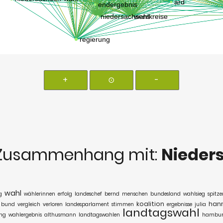
+
⊙
-
Zusammenhang mit:
Nieder
wahl
g
wählerinnen
erfolg
landeschef
bernd
menschen
bundesland
wahlsieg
spitz
koalition
han
bund
vergleich
verloren
landesparlament
stimmen
ergebnisse
julia
landtagswahl
ung
wahlergebnis
althusmann
landtagswahlen
hambu