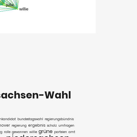
sachsen-Wahl
enkandidat
bundestagswahl
regierungsbündnis
nover
ergebnis
regierung
scholz
umfragen
grüne
rg
rolle
gewonnen
willie
parteien
amt