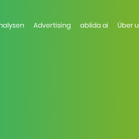
nalysen
Advertising
ablida ai
Über 