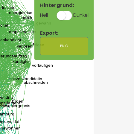
Hintergrund:
Hell
Dunkel
Export:
PNG