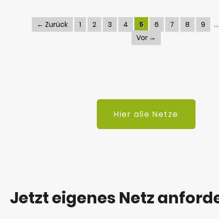
← Zurück
1
2
3
4
5
6
7
8
9
Vor →
Hier alle Netze
Jetzt eigenes Netz anford