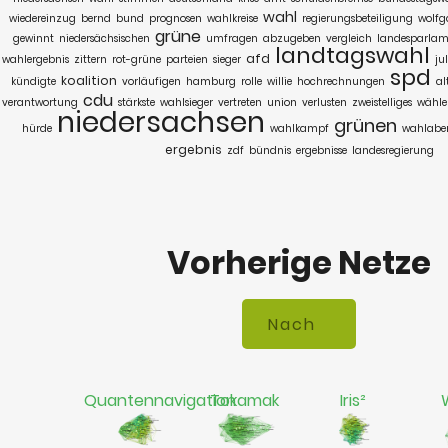
wahl
wiedereinzug
bernd
bund
prognosen
wahlkreise
regierungsbeteiligung
wolf
grüne
gewinnt
niedersächsischen
umfragen
abzugeben
vergleich
landesparlam
landtagswahl
afd
wahlergebnis
zittern
rot-grüne
parteien
sieger
ju
spd
koalition
kündigte
vorläufigen
hamburg
rolle
willie
hochrechnungen
a
cdu
verantwortung
stärkste
wahlsieger
vertreten
union
verlusten
zweistelliges
wähle
niedersachsen
grünen
hürde
wahlkampf
wahlabe
ergebnis
zdf
bündnis
ergebnisse
landesregierung
Vorherige Netze
Quantennavigation
Tokamak
Iris²