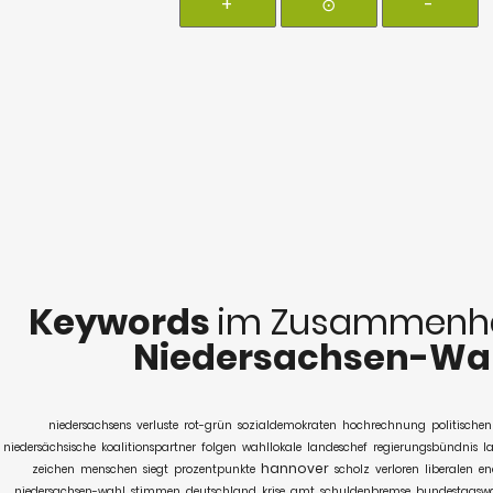
+
⊙
-
Keywords
im Zusammenha
Niedersachsen-Wa
niedersachsens
verluste
rot-grün
sozialdemokraten
hochrechnung
politischen
niedersächsische
koalitionspartner
folgen
wahllokale
landeschef
regierungsbündnis
l
hannover
zeichen
menschen
siegt
prozentpunkte
scholz
verloren
liberalen
en
niedersachsen-wahl
stimmen
deutschland
krise
amt
schuldenbremse
bundestagsw