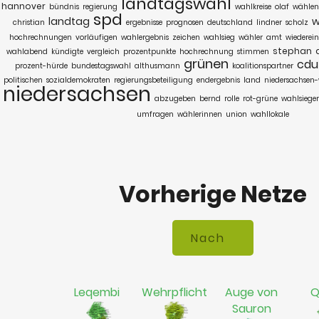
landtagswahl
hannover
bündnis
regierung
wahlkreise
olaf
wählen
spd
landtag
w
christian
ergebnisse
prognosen
deutschland
lindner
scholz
hochrechnungen
vorläufigen
wahlergebnis
zeichen
wahlsieg
wähler
amt
wiederei
stephan
wahlabend
kündigte
vergleich
prozentpunkte
hochrechnung
stimmen
grünen
cdu
prozent-hürde
bundestagswahl
althusmann
koalitionspartner
politischen
sozialdemokraten
regierungsbeteiligung
endergebnis
land
niedersachsen
niedersachsen
abzugeben
bernd
rolle
rot-grüne
wahlsieger
umfragen
wählerinnen
union
wahllokale
Vorherige Netze
Leqembi
Wehrpflicht
Auge von
Q
Sauron