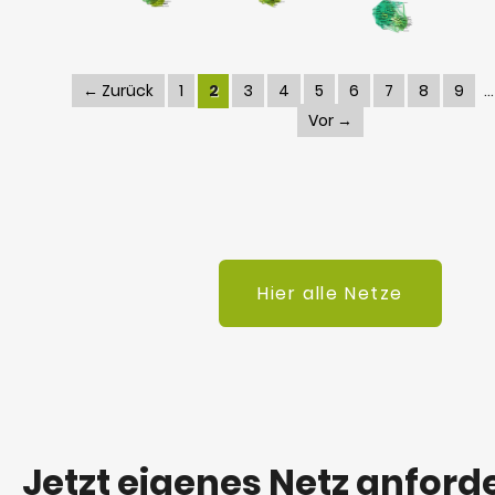
← Zurück
1
2
3
4
5
6
7
8
9
Vor →
Hier alle Netze
Jetzt eigenes Netz anford