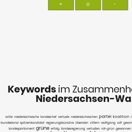
+
⊙
-
Keywords
im Zusammenha
Niedersachsen-Wa
partei
koalition
willie
niedersächsische
landeschef
verluste
niedersächsischen
bundesland
spitzenkandidat
regierungsbündnis
liberalen
zittern
wolfgang
zdf
gewin
grüne
landesparlament
erfolg
landesregierung
verlusten
rot-grün
gewonnen