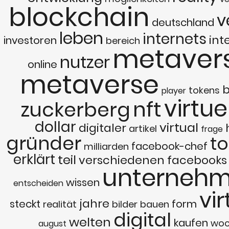
blockchain
v
deutschland
leben
internets
int
investoren
bereich
metaver
nutzer
online
metaverse
b
tokens
player
virtue
nft
zuckerberg
dollar
virtual
digitaler
artikel
frage
gründer
t
facebook-chef
milliarden
erklärt
teil
verschiedenen
facebooks
unterneh
wissen
entscheiden
vir
jahre
steckt
form
realität
bilder
bauen
digital
welten
kaufen
woc
august