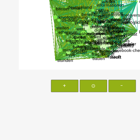
+
⊙
-