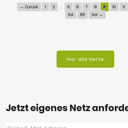
← Zurück
1
2
5
6
7
8
9
10
11
64
65
Vor →
Hier alle Netze
Jetzt eigenes Netz anford