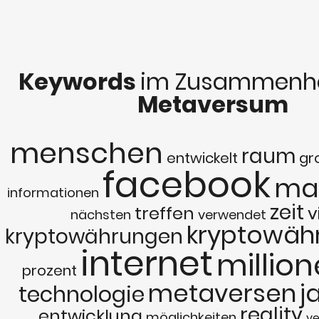
Keywords
im Zusammenha
Metaversum
menschen
raum
entwickelt
gr
facebook
ma
informationen
zeit
treffen
v
nächsten
verwendet
kryptowäh
kryptowährungen
internet
millio
prozent
metaversen
j
technologie
reality
entwicklung
möglichkeiten
ve