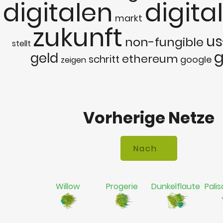
digitalen
digita
markt
zukunft
us
non-fungible
stellt
g
geld
ethereum
schritt
google
zeigen
Vorherige Netze
Willow
Progerie
Dunkelflaute
Palis