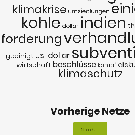
ein
klimakrise
umsiedlungen
kohle
indien
t
dollar
verhandl
forderung
subvent
us-dollar
geeinigt
beschlüsse
disk
wirtschaft
kampf
klimaschutz
Vorherige Netze