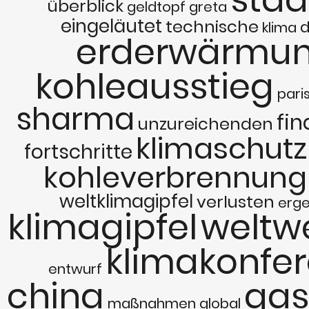
überblick
geldtopf
greta
eingeläutet
technische
d
klima
erderwärmu
kohleausstieg
pari
sharma
fin
unzureichenden
klimaschut
fortschritte
kohleverbrennung
weltklimagipfel
verlusten
erge
klimagipfel
weltwe
klimakonfer
entwurf
china
gas
maßnahmen
global