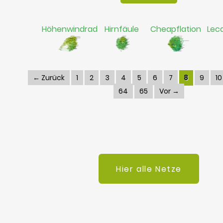
Höhenwindrad
Hirnfäule
Cheapflation
Lec
← Zurück
1
2
3
4
5
6
7
8
9
10
64
65
Vor →
Hier alle Netze