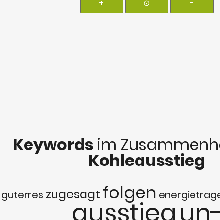
+
⊙
-
Keywords
im Zusammenha
Kohleausstieg
folgen
zugesagt
guterres
energieträg
ausstieg
un