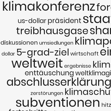
klimakonferenz
fo
staa
präsident
us-dollar
sha
treibhausgase
klimap
diskussionen
umsiedlungen
e
5-grad-ziel
wirtschaft
dollar
weltweit
klim
ergebnisse
enttäuschung
weltklimagi
abschlusserklärun
klimaschu
zerstörungen
subventionen
hit