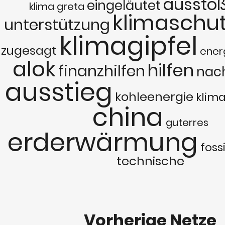
aussto
eingeläutet
klima
greta
klimaschu
unterstützung
klimagipfel
zugesagt
ener
alok
hilfen
finanzhilfen
nac
ausstieg
kohleenergie
klim
china
guterres
erderwärmung
foss
technische
Vorherige Netze