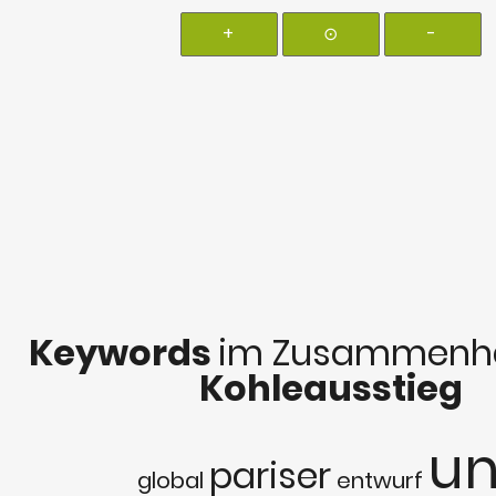
+
⊙
-
Keywords
im Zusammenha
Kohleausstieg
un
pariser
global
entwurf