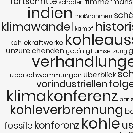
fortschritte
timmermans
schaden
indien
sch
maßnahmen
histor
klimawandel
kampf
kohleaus
kohlekraftwerke
unzureichenden
geeinigt
umsetzung
verhandlung
sch
überblick
überschwemmungen
folg
vorindustriellen
klimakonferenz
pari
kohleverbrennung
b
kohle
u
konferenz
fossile