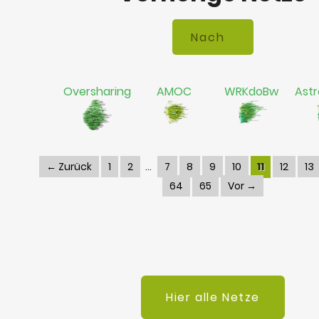
Oversharing
AMOC
WRKdoBw
Astr
← Zurück
1
2
7
8
9
10
11
12
13
64
65
Vor →
Hier alle Netze