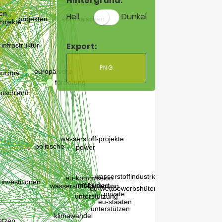
Hintergrund:
Hell
Dunkel
Export:
PNG