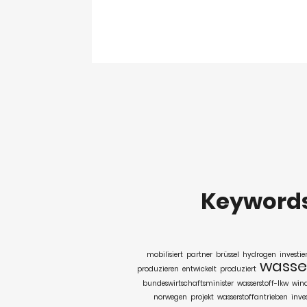
Keyword
mobilisiert
partner
brüssel
hydrogen
investie
wasse
produzieren
entwickelt
produziert
bundeswirtschaftsminister
wasserstoff-lkw
win
norwegen
projekt
wasserstoffantrieben
inve