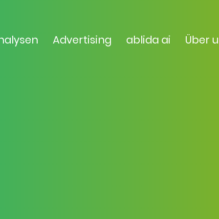
nalysen
Advertising
ablida ai
Über 