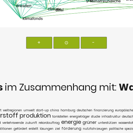
+
⊙
-
s
im Zusammenhang mit:
Wa
rt
weltregionen
umwelt
start-up
china
hamburg
deutschen
finanzierung
europäisch
rstoff
produktion
tankstellen
energieträger
studie
infrastruktur
deutsc
energie
grüner
d
verkehrswende
zukunft
rekordauftrag
unterstützen
wassersto
förderung
stitionen
gefördert
erstellt
lösungen
ziel
nutzfahrzeugen
politische
spezia