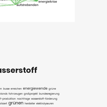
sserstoff
energiewende
en
busse
erreichen
grüne
hlands
fahrzeugen
großprojekt
bundesregierung
ff-produktion
nachfrage
wasserstoff-förderung
grünen
lisiert
hersteller
elektrolyseuren