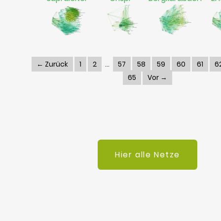
← Zurück
1
2
57
58
59
60
61
6
65
Vor →
Hier alle Netze