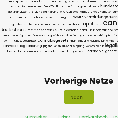
ministerpräsident
ampel
entkriminalisierung
sprecherin
abstimmung
entschiede
bundest
cannabis-konsum
anrufen
öffentlichen
betäubungsmittelgesetz
gesundheitsschutz
pläne
aufklärung
pflanzen
eigenanbau
arbeit
verboten
sti
vermittlungsaus
besitz
marihuana
informationen
substanz
umgang
can
april
jugendschutz
teil-legalisierung
konsumenten
drogen
justiz
deutschland
mehrheit
cannabis-clubs
prävention
anbau
bundesgesundheitsmi
anbauvereinigungen
überwachung
widerstand
regierung
amnestie
bekämpfen
fre
cannabisgesetz
vermittlungsausschusses
kritik
länder
drogenpolitik
ampel-ko
legal
cannabis-legalisierung
jugendlichen
alkohol
eingang
verbotspolitik
cannabis-gesetz
leichter
länderkammer
kiffen
dealer
geplant
frage
risiken
Vorherige Netze
Supraleiter
Crispr
Bergkarabach
En