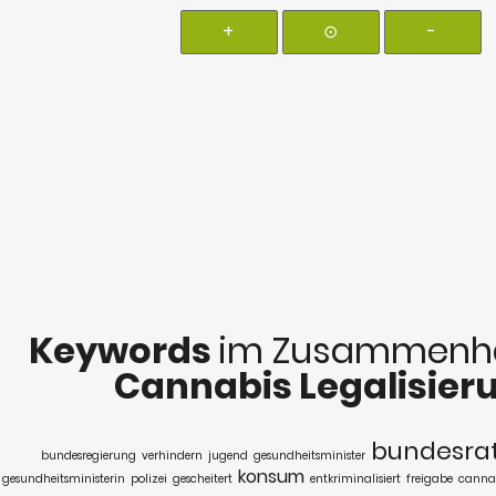
+
⊙
-
Keywords
im Zusammenha
Cannabis Legalisier
bundesra
bundesregierung
verhindern
jugend
gesundheitsminister
konsum
gesundheitsministerin
polizei
gescheitert
entkriminalisiert
freigabe
canna