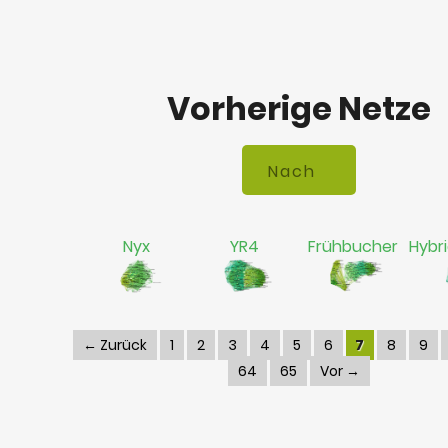
Vorherige Netze
Nyx
YR4
Frühbucher
Hybr
← Zurück
1
2
3
4
5
6
7
8
9
64
65
Vor →