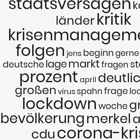
staatsversagen
k
kritik
länder
krisenmanagem
folgen
beginn
gerne
jens
markt
lage
st
deutsche
fragen
prozent
deutli
april
großen
frage
spahn
lo
virus
lockdown
g
woche
bevölkerung
merkel
a
corona-kri
cdu