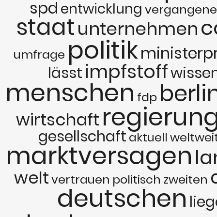
spd
entwicklung
vergangen
staat
c
unternehmen
politik
ministerp
umfrage
impfstoff
lässt
wisse
menschen
berli
fdp
regierun
wirtschaft
gesellschaft
aktuell
weltwei
marktversagen
la
welt
vertrauen
politisch
zweiten
deutschen
lie