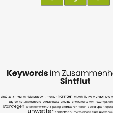
+
⊙
-
Keywords
im Zusammenha
Sintflut
kärnten
einsätze
xinhua
ministerpräsident
monsun
kritisch
flutwelle
chaos
save
s
zagreb
naturkatastrophe
dauereinsatz
provinz
einsatzkräfte
welt
rettungskräft
starkregen
katastrophenschutz
peking
erdrutschen
taifun
apokalypse
tropen
unwetter
steiermark
meteorologen
fluss
überschw