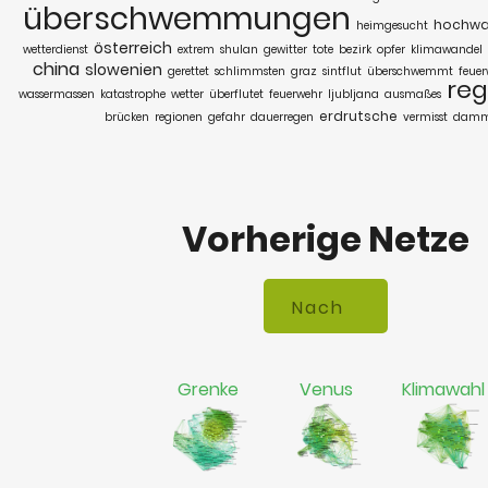
überschwemmungen
hochwa
heimgesucht
österreich
wetterdienst
extrem
shulan
gewitter
tote
bezirk
opfer
klimawandel
china
slowenien
gerettet
schlimmsten
graz
sintflut
überschwemmt
feuer
reg
wassermassen
katastrophe
wetter
überflutet
feuerwehr
ljubljana
ausmaßes
erdrutsche
brücken
regionen
gefahr
dauerregen
vermisst
dam
Vorherige Netze
Grenke
Venus
Klimawahl