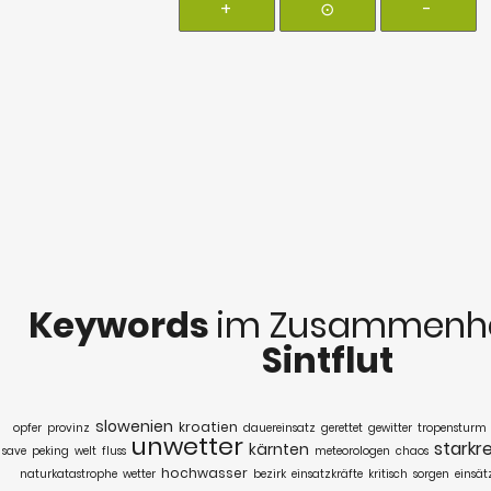
+
⊙
-
Keywords
im Zusammenha
Sintflut
slowenien
kroatien
opfer
provinz
dauereinsatz
gerettet
gewitter
tropensturm
unwetter
starkr
kärnten
save
peking
welt
fluss
meteorologen
chaos
hochwasser
naturkatastrophe
wetter
bezirk
einsatzkräfte
kritisch
sorgen
einsät