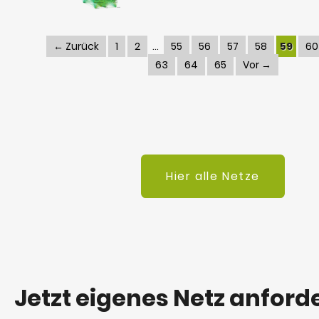
← Zurück
1
2
55
56
57
58
59
60
63
64
65
Vor →
Hier alle Netze
Jetzt eigenes Netz anford