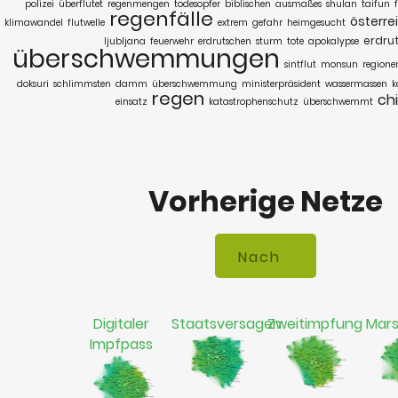
polizei
überflutet
regenmengen
todesopfer
biblischen
ausmaßes
shulan
taifun
regenfälle
österre
klimawandel
flutwelle
extrem
gefahr
heimgesucht
erdru
ljubljana
feuerwehr
erdrutschen
sturm
tote
apokalypse
überschwemmungen
sintflut
monsun
regione
doksuri
schlimmsten
damm
überschwemmung
ministerpräsident
wassermassen
k
regen
ch
einsatz
katastrophenschutz
überschwemmt
Vorherige Netze
Digitaler
Staatsversagen
Zweitimpfung
Mar
Impfpass