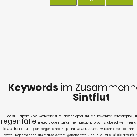
Keywords
im Zusammenha
Sintflut
doksuri
apokalypse
wetterdienst
feuerwehr
opfer
shulan
bewohner
katastrophe
jil
regenfälle
meteorologen
taifun
heimgesucht
provinz
überschwemmung
kroatien
erdrutsche
dauerregen
sorgen
einsatz
gefahr
wassermassen
damm
steiermark
wetter
regenmengen
ausmaßes
extrem
gerettet
tote
xinhua
austria