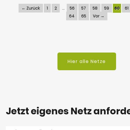
← Zurück
1
2
56
57
58
59
60
61
64
65
Vor →
Hier alle Netze
Jetzt eigenes Netz anford