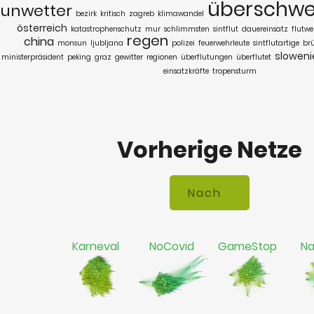
überschw
unwetter
bezirk
kritisch
zagreb
klimawandel
österreich
katastrophenschutz
mur
schlimmsten
sintflut
dauereinsatz
flutwe
regen
china
monsun
ljubljana
polizei
feuerwehrleute
sintflutartige
br
sloweni
ministerpräsident
peking
graz
gewitter
regionen
überflutungen
überflutet
einsatzkräfte
tropensturm
Vorherige Netze
Karneval
NoCovid
GameStop
Na