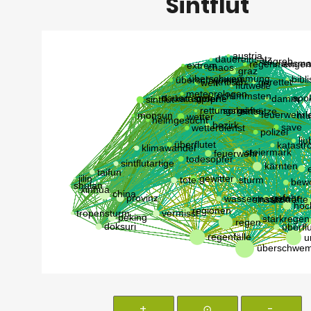
Sintflut
+
⊙
-