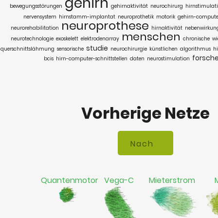
gehirn
bewegungsstörungen
gehirnaktivität
neurochirurg
hirnstimulat
nervensystem
hirnstamm-implantat
neuroprothetik
motorik
gehirn-computer
neuroprothese
neurorehabilitation
hirnaktivität
nebenwirkun
menschen
neurotechnologie
exoskelett
elektrodenarray
chronische
wi
studie
querschnittslähmung
sensorische
neurochirurgie
künstlichen
algorithmus
h
forsche
bcis
hirn-computer-schnittstellen
daten
neurostimulation
Vorherige Netze
Quantenmotor
Vega-C
Mieterstrom