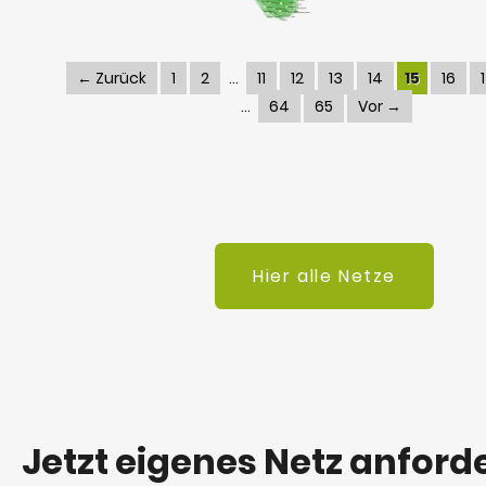
← Zurück
1
2
11
12
13
14
15
16
64
65
Vor →
Hier alle Netze
Jetzt eigenes Netz anford