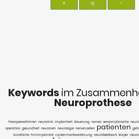
+
⊙
-
Keywords
im Zusammenha
Neuroprothese
therapieverfahren
neuralink
implantiert
steuerung
nerven
sensomotorische
neuro
patienten
operation
gesundheit
neuronen
neurologie
nervenzellen
geh
künstliche
hirnimplantat
rückenmarksverletzung
neurofeedback
körper
neuro