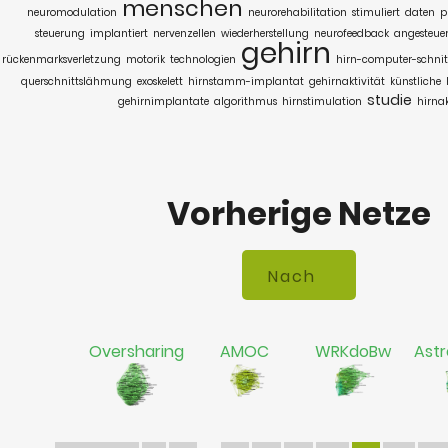
menschen
neuromodulation
neurorehabilitation
stimuliert
daten
p
steuerung
implantiert
nervenzellen
wiederherstellung
neurofeedback
angesteuer
gehirn
rückenmarksverletzung
motorik
technologien
hirn-computer-schnitt
querschnittslähmung
exoskelett
hirnstamm-implantat
gehirnaktivität
künstliche
studie
gehirnimplantate
algorithmus
hirnstimulation
hirnak
Vorherige Netze
Oversharing
AMOC
WRKdoBw
Astr