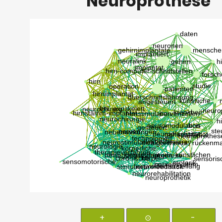
Neuroprothese
+
⊙
-