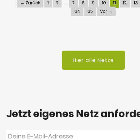
← Zurück
1
2
7
8
9
10
11
12
13
64
65
Vor →
Hier alle Netze
Jetzt eigenes Netz anford