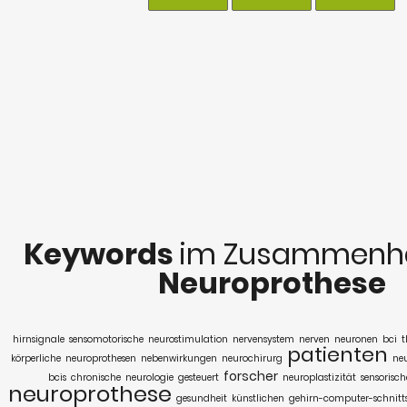
Keywords
im Zusammenha
Neuroprothese
hirnsignale
sensomotorische
neurostimulation
nervensystem
nerven
neuronen
bci
t
patienten
körperliche
neuroprothesen
nebenwirkungen
neurochirurg
neu
forscher
bcis
chronische
neurologie
gesteuert
neuroplastizität
sensorisch
neuroprothese
gesundheit
künstlichen
gehirn-computer-schnitts