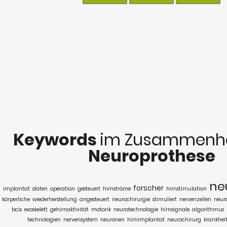
Keywords
im Zusammenha
Neuroprothese
ne
forscher
implantat
daten
operation
gesteuert
hirnströme
hirnstimulation
körperliche
wiederherstellung
angesteuert
neurochirurgie
stimuliert
nervenzellen
neur
bcis
exoskelett
gehirnaktivität
motorik
neurotechnologie
hirnsignale
algorithmus
technologien
nervensystem
neuronen
hirnimplantat
neurochirurg
krankhei