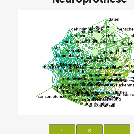
+
⊙
-