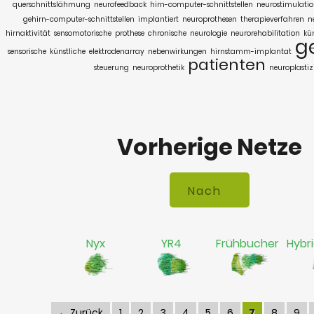
querschnittslähmung
neurofeedback
hirn-computer-schnittstellen
neurostimulati
gehirn-computer-schnittstellen
implantiert
neuroprothesen
therapieverfahren
n
hirnaktivität
sensomotorische
prothese
chronische
neurologie
neurorehabilitation
kü
g
sensorische
künstliche
elektrodenarray
nebenwirkungen
hirnstamm-implantat
patienten
steuerung
neuroprothetik
neuroplastiz
Vorherige Netze
Nyx
YR4
Frühbucher
Hybr
← Zurück
1
2
3
4
5
6
7
8
9