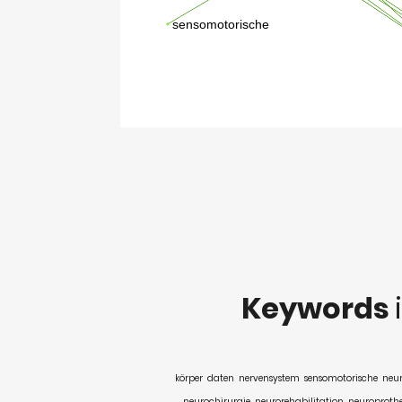
Keywords
körper
daten
nervensystem
sensomotorische
neur
neurochirurgie
neurorehabilitation
neuroprothe