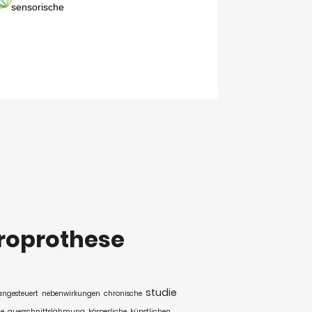
roprothese
studie
angesteuert
nebenwirkungen
chronische
he
querschnittslähmung
körperliche
künstlichen