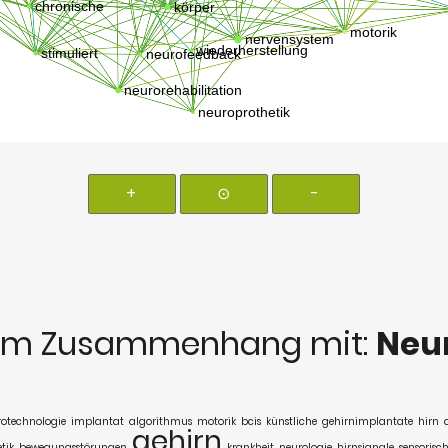
+
⊙
-
im Zusammenhang mit:
Neu
otechnologie
implantat
algorithmus
motorik
bcis
künstliche
gehirnimplantate
hirn
gehirn
tik
bewegungsstörungen
krankheit
neurologie
hirnsignale
sensorisc