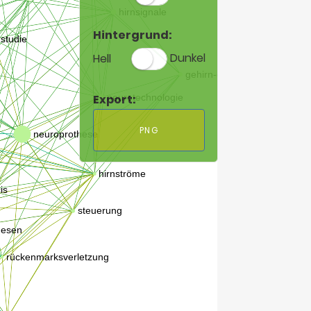
Hintergrund:
Hell
Dunkel
Export:
PNG