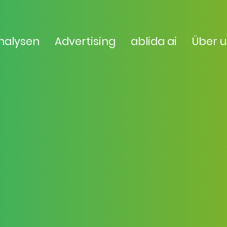
nalysen
Advertising
ablida ai
Über 