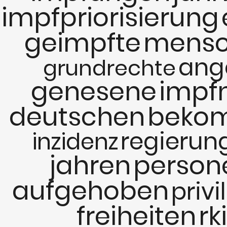
impfpriorisierung
geimpfte
mens
ang
grundrechte
genesene
impf
deutschen
beko
regierun
inzidenz
jahren
person
aufgehoben
privi
freiheiten
rki