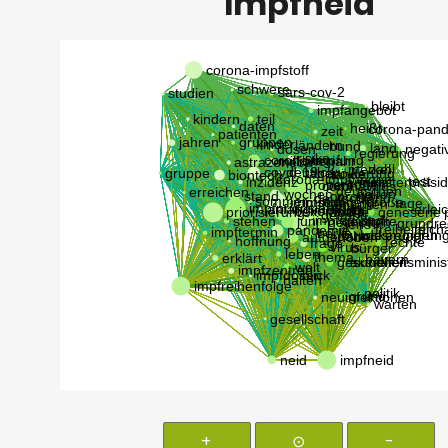
Impfneid
+
⊙
-