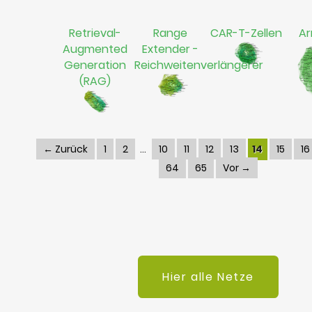
Retrieval-
Range
CAR-T-Zellen
Ar
Augmented
Extender -
Generation
Reichweitenverlängerer
(RAG)
← Zurück
1
2
10
11
12
13
14
15
16
64
65
Vor →
Hier alle Netze