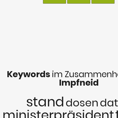
Keywords
im Zusammenha
Impfneid
stand
dosen
da
ministerpräsident