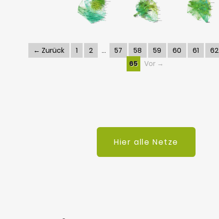
← Zurück
1
2
57
58
59
60
61
62
65
Vor →
Hier alle Netze