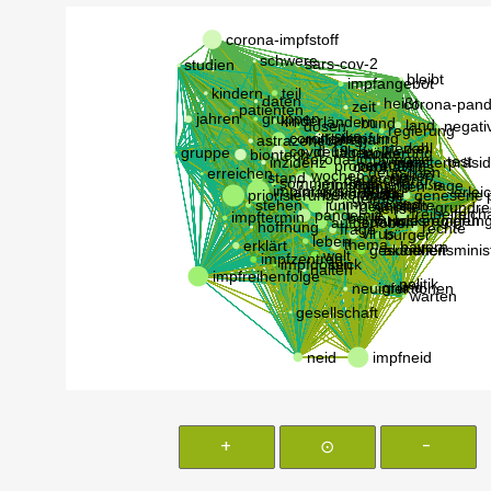
+
⊙
-