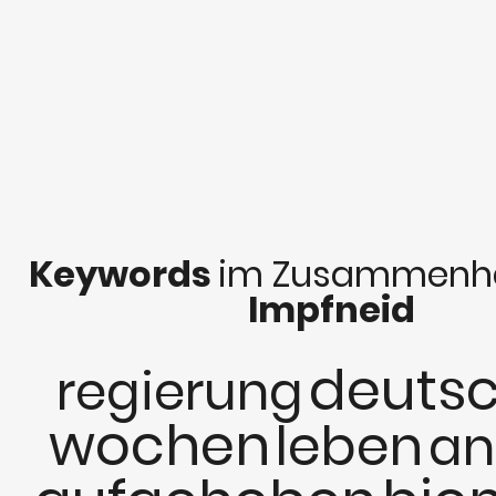
Keywords
im Zusammenha
Impfneid
deuts
regierung
wochen
leben
an