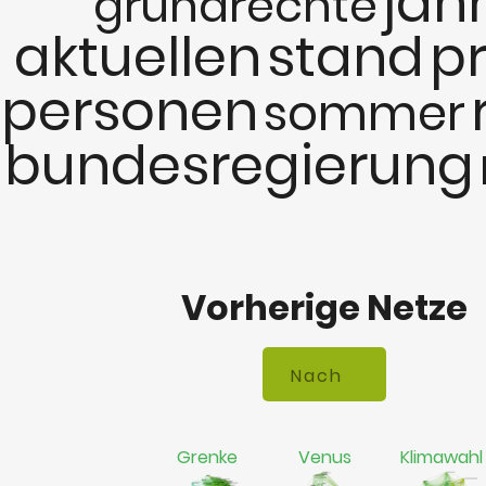
jah
grundrechte
aktuellen
stand
p
personen
sommer
bundesregierung
Vorherige Netze
Grenke
Venus
Klimawahl