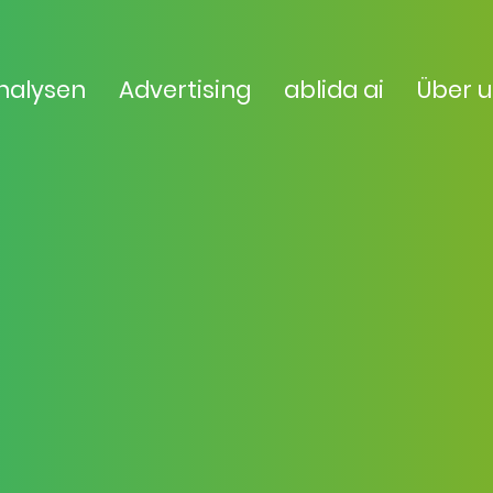
nalysen
Advertising
ablida ai
Über 