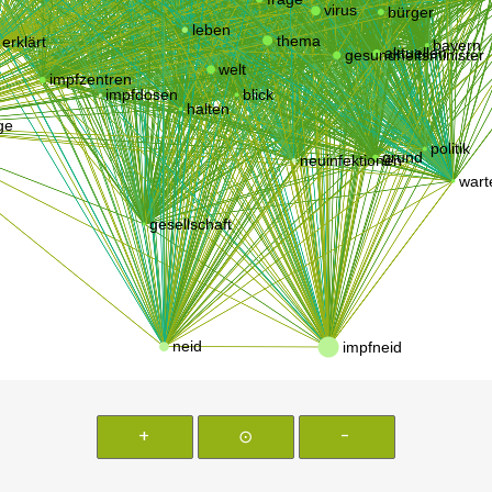
+
⊙
-