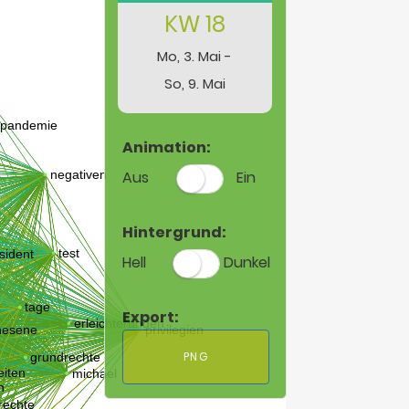
KW 18
Mo, 3. Mai -
So, 9. Mai
Animation:
Aus
Ein
Hintergrund:
Hell
Dunkel
Export:
PNG