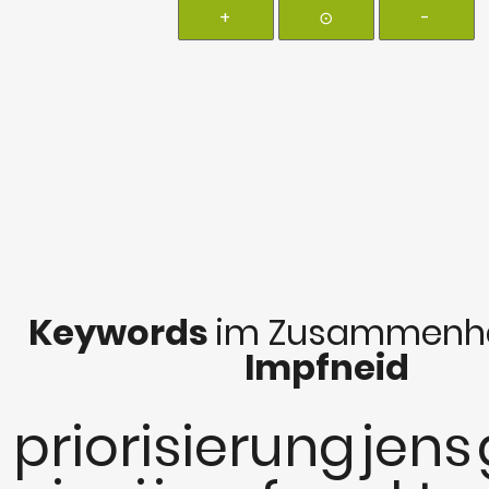
+
⊙
-
Keywords
im Zusammenha
Impfneid
priorisierung
jens