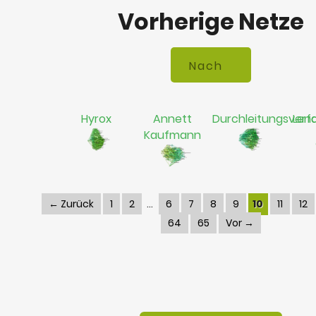
Vorherige Netze
Hyrox
Annett
Durchleitungsverf
Len
Kaufmann
← Zurück
1
2
6
7
8
9
10
11
12
64
65
Vor →