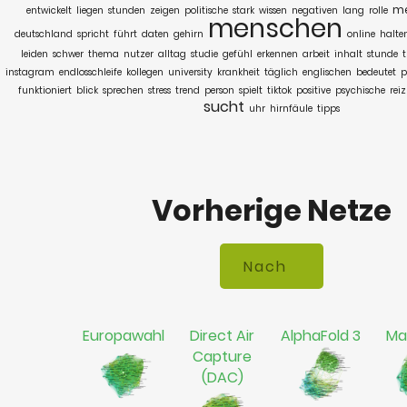
m
entwickelt
liegen
stunden
zeigen
politische
stark
wissen
negativen
lang
rolle
menschen
deutschland
spricht
führt
daten
gehirn
online
halte
leiden
schwer
thema
nutzer
alltag
studie
gefühl
erkennen
arbeit
inhalt
stunde
instagram
endlosschleife
kollegen
university
krankheit
täglich
englischen
bedeutet
p
funktioniert
blick
sprechen
stress
trend
person
spielt
tiktok
positive
psychische
rei
sucht
uhr
hirnfäule
tipps
Vorherige Netze
Europawahl
Direct Air
AlphaFold 3
Ma
Capture
(DAC)