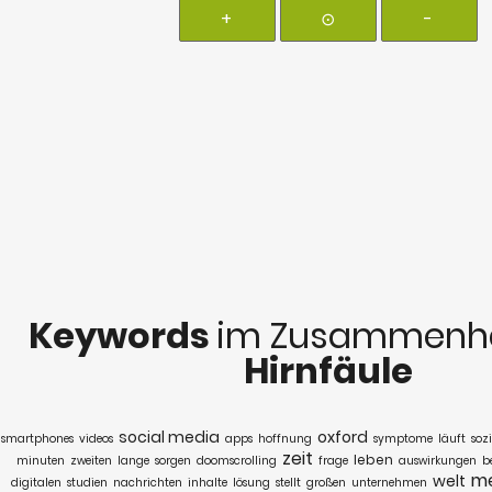
+
⊙
-
Keywords
im Zusammenha
Hirnfäule
social media
oxford
smartphones
videos
apps
hoffnung
symptome
läuft
soz
zeit
leben
minuten
zweiten
lange
sorgen
doomscrolling
frage
auswirkungen
b
me
welt
digitalen
studien
nachrichten
inhalte
lösung
stellt
großen
unternehmen