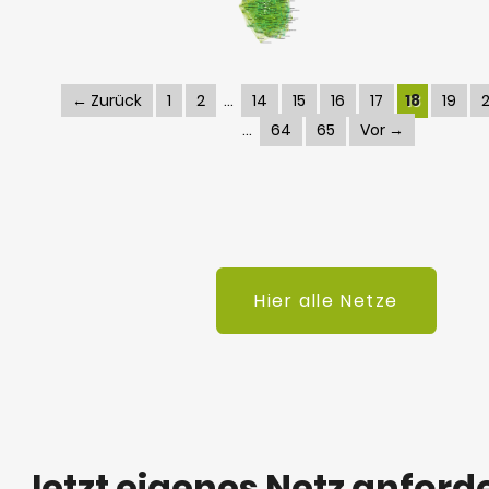
← Zurück
1
2
14
15
16
17
18
19
64
65
Vor →
Hier alle Netze
Jetzt eigenes Netz anford