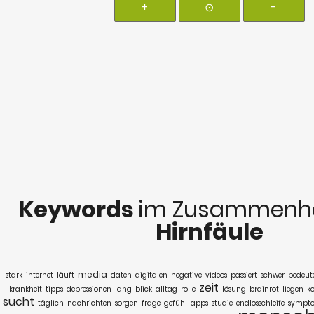
+
⊙
-
Keywords
im Zusammenha
Hirnfäule
media
stark
internet
läuft
daten
digitalen
negative
videos
passiert
schwer
bedeut
zeit
krankheit
tipps
depressionen
lang
blick
alltag
rolle
lösung
brainrot
liegen
k
sucht
täglich
nachrichten
sorgen
frage
gefühl
apps
studie
endlosschleife
sympt