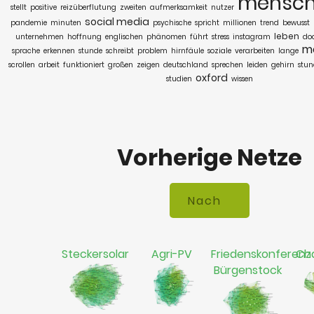
mensc
stellt
positive
reizüberflutung
zweiten
aufmerksamkeit
nutzer
social media
pandemie
minuten
psychische
spricht
millionen
trend
bewusst
leben
unternehmen
hoffnung
englischen
phänomen
führt
stress
instagram
do
m
sprache
erkennen
stunde
schreibt
problem
hirnfäule
soziale
verarbeiten
lange
scrollen
arbeit
funktioniert
großen
zeigen
deutschland
sprechen
leiden
gehirn
stu
oxford
studien
wissen
Vorherige Netze
Steckersolar
Agri-PV
Friedenskonferenz
Ch
Bürgenstock