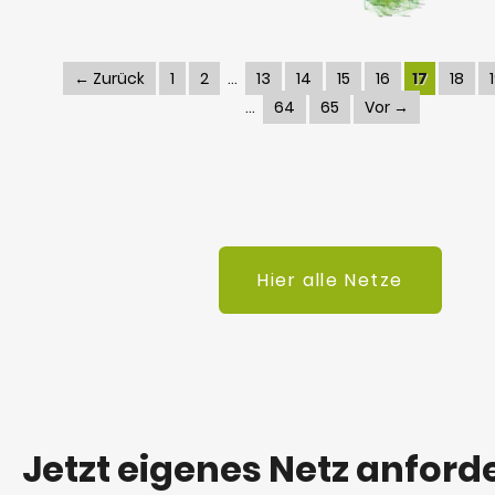
← Zurück
1
2
13
14
15
16
17
18
64
65
Vor →
Hier alle Netze
Jetzt eigenes Netz anford